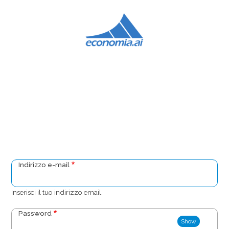
Salta
al
contenuto
principale
Indirizzo e-mail
Inserisci il tuo indirizzo email.
Password
Show