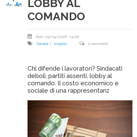
LOBBY AL
A+
A-
min read
COMANDO
Dom, 05/24/2026 - 14:06
Società
|
Insights
0 commenti
Chi difende i lavoratori? Sindacati
deboli, partiti assenti, lobby al
comando. Il costo economico e
sociale di una rappresentanz