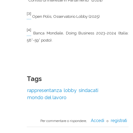
“Conflitti di interesse in Parlamento” (2024)
[3]
Open Polis, Osservatorio Lobby (2025)
[4]
Banca Mondiale, Doing Business 2023-2024 (Italia:
58°-59° posto).
Tags
rappresentanza
lobby
sindacati
mondo del lavoro
Accedi
registrati
Per commentare o rispondere,
o