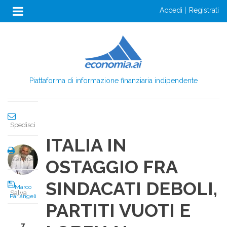
Anon
Salta
accedi
registrati
al
Menu
Condividi
contenuto
Login
principale
Condividi
Piattaforma di informazione finanziaria indipendente
Twitta
Spedisci
ITALIA IN
Stampa
OSTAGGIO FRA
SINDACATI DEBOLI,
Marco
Salva
Parlangeli
PARTITI VUOTI E
7