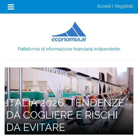
Anon
Salta
accedi
registrati
al
Menu
contenuto
Login
principale
Piattaforma di informazione finanziaria indipendente
ITALIA 2026: TENDENZE
DA COGLIERE E RISCHI
DA EVITARE