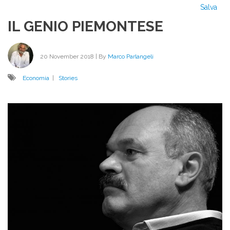
Salva
IL GENIO PIEMONTESE
20 November 2018
| By
Marco Parlangeli
Economia
|
Stories