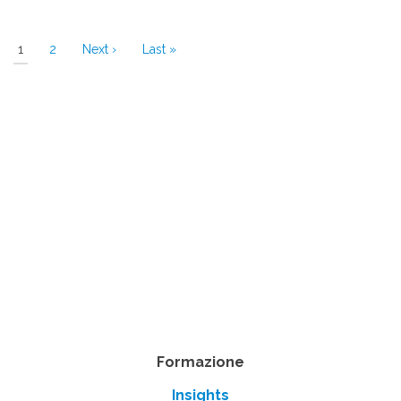
Pagina
1
Page
2
Pagina
Next ›
Ultima
Last »
attuale
successiva
pagina
Formazione
Insights