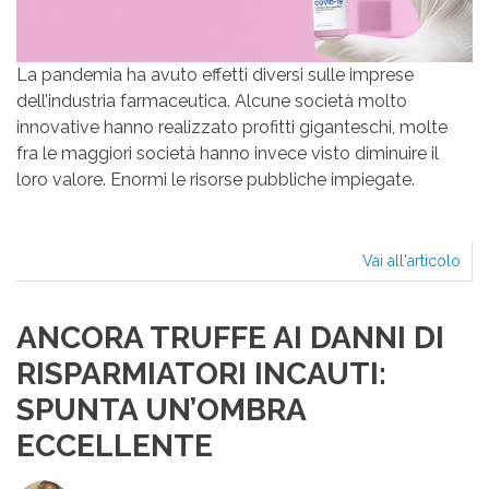
La pandemia ha avuto effetti diversi sulle imprese
dell’industria farmaceutica. Alcune società molto
innovative hanno realizzato profitti giganteschi, molte
fra le maggiori società hanno invece visto diminuire il
loro valore. Enormi le risorse pubbliche impiegate.
Vai all'articolo
Poc
IM
e
ANCORA TRUFFE AI DANNI DI
mol
PRE
RISPARMIATORI INCAUTI:
SPUNTA UN’OMBRA
ECCELLENTE