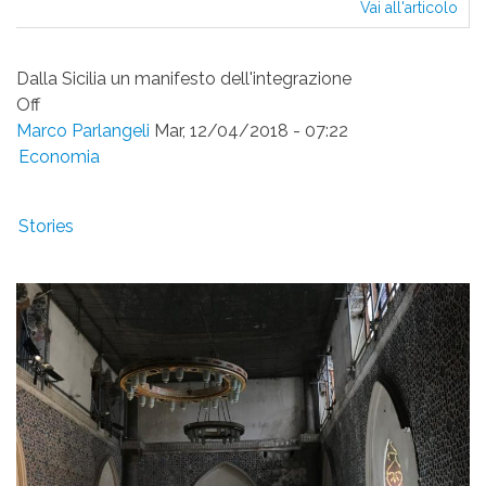
Vai all'articolo
L'o
dell
ser
sull
Dalla Sicilia un manifesto dell'integrazione
terr
Off
di
Marco Parlangeli
Mar, 12/04/2018 - 07:22
Ma
Economia
Stories