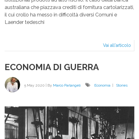
australiana che piazzava crediti di fornitura cartolarizzati,
il cui crollo ha messo in difficoltà diversi Comuni e
Laender tedeschi
Vai all'articolo
AN
TRU
AI
ECONOMIA DI GUERRA
DAN
DI
RIS
INC
5 May 2020
| By
Marco Parlangeli
Economia
|
Stories
SP
UN
EC