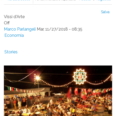
Sicilia
un
Salva
manifesto
Vissi d'Arte
dell'integrazione
Off
Marco Parlangeli
Mar, 11/27/2018 - 08:35
Economia
Stories