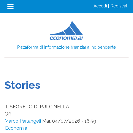
Anon
Salta
accedi
registrati
al
Menu
contenuto
Login
principale
Piattaforma di informazione finanziaria indipendente
Stories
IL SEGRETO DI PULCINELLA
Off
Marco Parlangeli
Mar, 04/07/2026 - 16:59
Economia