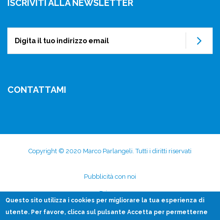
ISCRIVITI ALLA NEWSLETTER
Su
CONTATTAMI
Copyright © 2020 Marco Parlangeli. Tutti i diritti riservati
Subfooter
Pubblicità con noi
menu
Privacy
Questo sito utilizza i
cookies
per migliorare la tua esperienza di
Disclaimer
utente. Per favore, clicca sul pulsante Accetta per permetterne