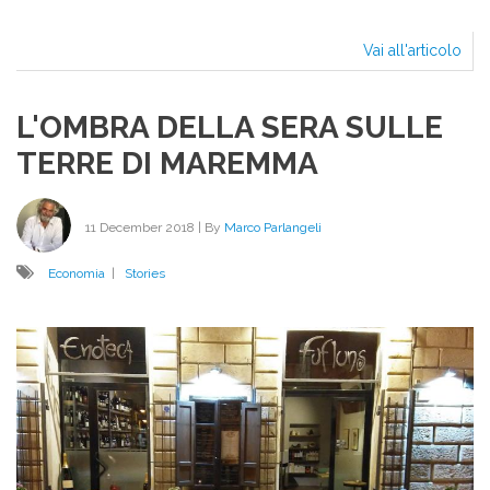
Vai all'articolo
Gre
ne
dea
L'OMBRA DELLA SERA SULLE
Il
con
TERRE DI MAREMMA
di
Mar
Man
11 December 2018
| By
Marco Parlangeli
Economia
|
Stories