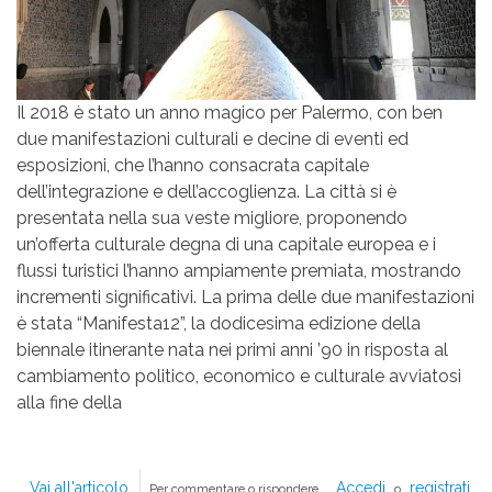
Il 2018 è stato un anno magico per Palermo, con ben
due manifestazioni culturali e decine di eventi ed
esposizioni, che l’hanno consacrata capitale
dell’integrazione e dell’accoglienza. La città si è
presentata nella sua veste migliore, proponendo
un’offerta culturale degna di una capitale europea e i
flussi turistici l’hanno ampiamente premiata, mostrando
incrementi significativi. La prima delle due manifestazioni
è stata “Manifesta12”, la dodicesima edizione della
biennale itinerante nata nei primi anni ’90 in risposta al
cambiamento politico, economico e culturale avviatosi
alla fine della
Vai all'articolo
Dalla
Accedi
registrati
Per commentare o rispondere,
o