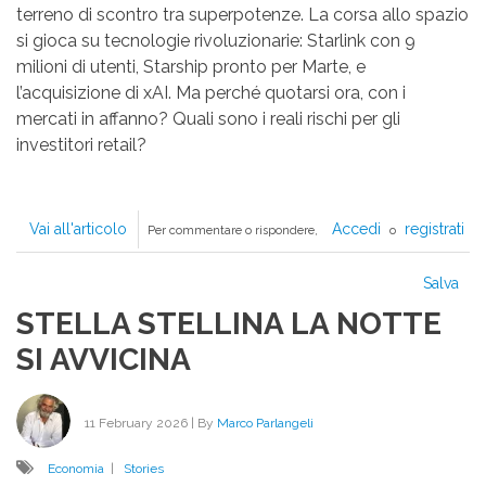
terreno di scontro tra superpotenze. La corsa allo spazio
si gioca su tecnologie rivoluzionarie: Starlink con 9
milioni di utenti, Starship pronto per Marte, e
l’acquisizione di xAI. Ma perché quotarsi ora, con i
mercati in affanno? Quali sono i reali rischi per gli
investitori retail?
Vai all'articolo
IL
Accedi
registrati
Per commentare o rispondere,
o
SEGRETO
DI
Salva
PULCINELLA
STELLA STELLINA LA NOTTE
SI AVVICINA
11 February 2026
| By
Marco Parlangeli
Economia
|
Stories