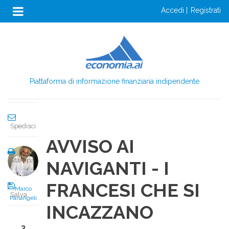
Anon
Salta
accedi
registrati
al
Menu
Condividi
contenuto
Login
principale
Condividi
Piattaforma di informazione finanziaria indipendente
Twitta
Spedisci
AVVISO AI
Stampa
NAVIGANTI - I
FRANCESI CHE SI
Marco
Salva
Parlangeli
INCAZZANO
3