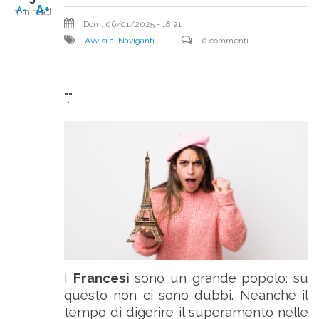
A+
A-
min read
Dom, 06/01/2025 - 18:21
Avvisi ai Naviganti
0 commenti
"."
I
Francesi
sono un grande popolo: su
questo non ci sono dubbi. Neanche il
tempo di digerire il superamento nelle