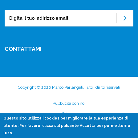
Su
CONTATTAMI
Copyright © 2020 Marco Parlangeli. Tutti i diritti riservati
Subfooter
Pubblicità con noi
menu
Privacy
Questo sito utilizza i
cookies
per migliorare la tua esperienza di
Disclaimer
utente. Per favore, clicca sul pulsante Accetta per permetterne
l’uso.
Contatti