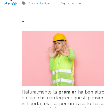
A+
A-
Avvisi ai Naviganti
0 commenti
min read
"."
Naturalmente la
premier
ha ben altro
da fare che non leggere questi pensieri
in libertà, ma se per un caso le fosse