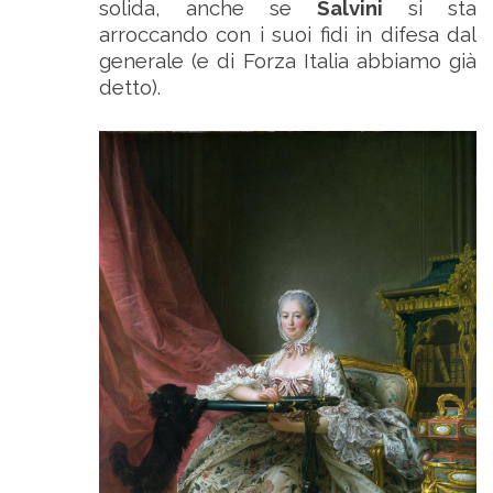
solida, anche se
Salvini
si sta
arroccando con i suoi fidi in difesa dal
generale (e di Forza Italia abbiamo già
detto).