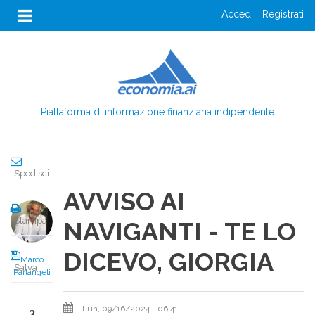
Anon
Salta
accedi
registrati
al
Menu
Condividi
contenuto
Login
principale
Condividi
Piattaforma di informazione finanziaria indipendente
Twitta
Spedisci
AVVISO AI
Stampa
NAVIGANTI - TE LO
DICEVO, GIORGIA
Marco
Salva
Parlangeli
Lun, 09/16/2024 - 06:41
3